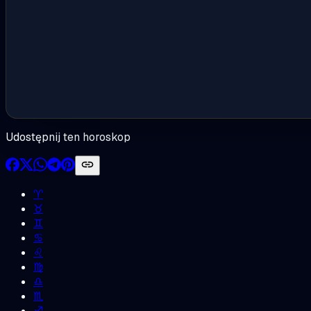
Udostępnij ten horoskop
♈︎
♉︎
♊︎
♋︎
♌︎
♍︎
♎︎
♏︎
♐︎