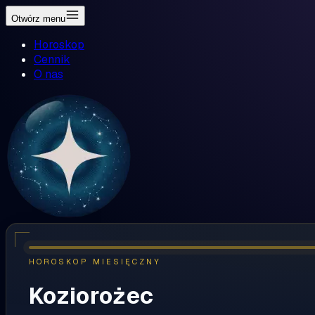
Otwórz menu
Horoskop
Cennik
O nas
HOROSKOP MIESIĘCZNY
Koziorożec