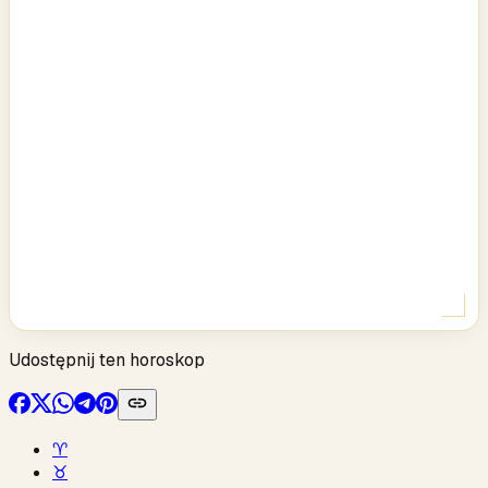
Udostępnij ten horoskop
♈︎
♉︎