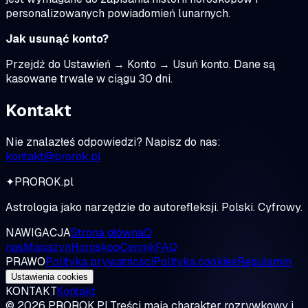
personalizowanych powiadomień lunarnych.
Jak usunąć konto?
Przejdź do Ustawień → Konto → Usuń konto. Dane są
kasowane trwale w ciągu 30 dni.
Kontakt
Nie znalazłeś odpowiedzi? Napisz do nas:
kontakt@prorok.pl
✦
PROROK
.pl
Astrologia jako narzędzie
do autorefleksji
. Polski. Cyfrowy.
NAWIGACJA
Strona główna
O
nas
Magazyn
Horoskop
Cennik
FAQ
PRAWO
Polityka prywatności
Polityka cookies
Regulamin
Ustawienia cookies
KONTAKT
Kontakt
© 2026 PROROK.PL
Treści mają charakter rozrywkowy i