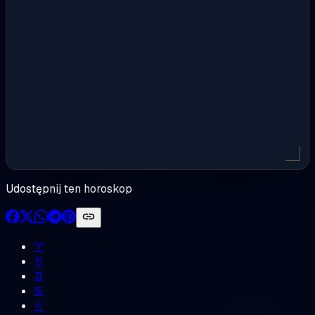
Udostępnij ten horoskop
♈︎
♉︎
♊︎
♋︎
♌︎