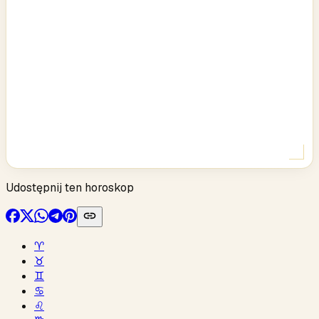
Udostępnij ten horoskop
♈︎
♉︎
♊︎
♋︎
♌︎