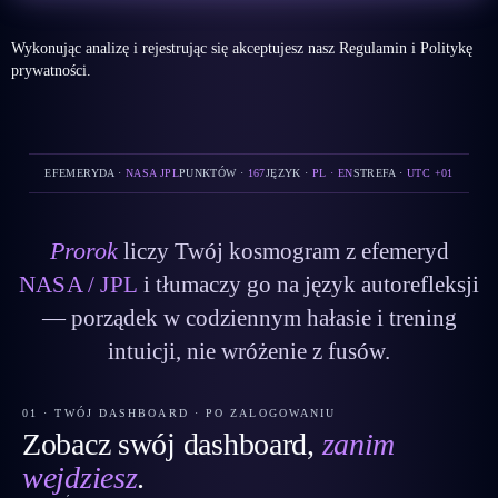
Wykonując analizę i rejestrując się akceptujesz nasz
Regulamin
i
Politykę
prywatności
.
EFEMERYDA ·
NASA JPL
PUNKTÓW ·
167
JĘZYK ·
PL · EN
STREFA ·
UTC +01
Prorok
liczy Twój kosmogram z efemeryd
NASA / JPL
i tłumaczy go na język autorefleksji
— porządek w codziennym hałasie i trening
intuicji, nie wróżenie z fusów.
01 · TWÓJ DASHBOARD · PO ZALOGOWANIU
Zobacz swój dashboard,
zanim
wejdziesz
.