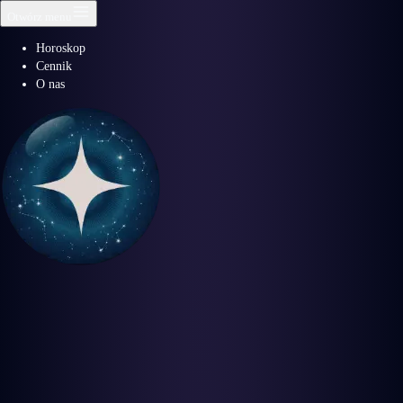
Otwórz menu
Horoskop
Cennik
O nas